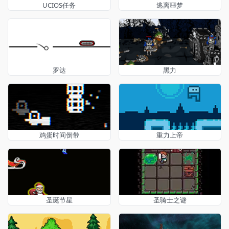
UCIOS任务
逃离噩梦
罗达
黑力
鸡蛋时间倒带
重力上帝
圣诞节星
圣骑士之谜