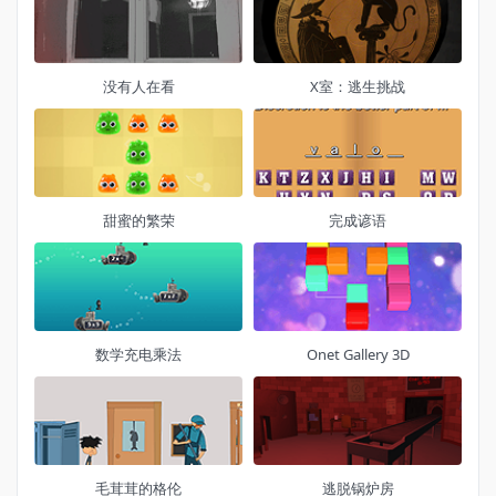
没有人在看
X室：逃生挑战
甜蜜的繁荣
完成谚语
数学充电乘法
Onet Gallery 3D
毛茸茸的格伦
逃脱锅炉房