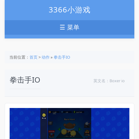
3366小游戏
☰ 菜单
当前位置：
首页
>
动作
»
拳击手IO
拳击手IO
英文名：Boxer io