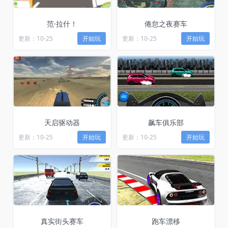
范·拉什！
倦怠之夜赛车
更新：10-25
开始玩
更新：10-25
开始玩
天启驱动器
飙车俱乐部
更新：10-25
开始玩
更新：10-25
开始玩
真实街头赛车
跑车漂移