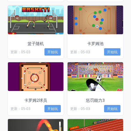
篮子随机
卡罗姆池
更新：05-03
开始玩
更新：05-03
开始玩
卡罗姆2球员
惩罚能力3
更新：05-03
开始玩
更新：05-03
开始玩