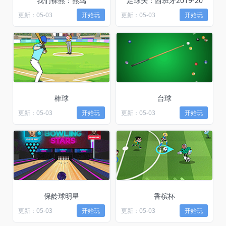
我们裸熊：熊鸟
足球头：西班牙2019-20
更新：05-03
开始玩
更新：05-03
开始玩
棒球
台球
更新：05-03
开始玩
更新：05-03
开始玩
保龄球明星
香槟杯
更新：05-03
开始玩
更新：05-03
开始玩