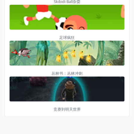
Skibidi Ball杂耍
足球疯狂
丛林书：丛林冲刺
竞赛到明天世界