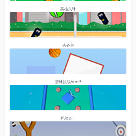
英雄头球
头齐射
篮球挑战html5
罗尔夫！