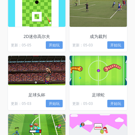
2D迷你高尔夫
成为裁判
更新：05-05
开始玩
更新：05-03
开始玩
足球头杯
足球蛇
更新：05-03
开始玩
更新：05-03
开始玩