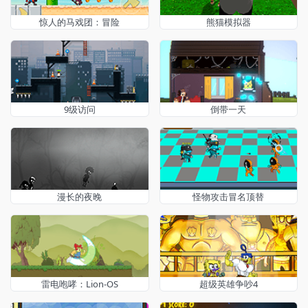
惊人的马戏团：冒险
熊猫模拟器
9级访问
倒带一天
漫长的夜晚
怪物攻击冒名顶替
雷电咆哮：Lion-OS
超级英雄争吵4