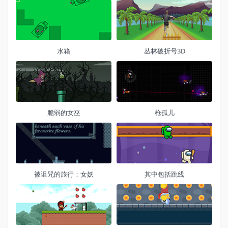
水箱
丛林破折号3D
脆弱的女巫
枪孤儿
被诅咒的旅行：女妖
其中包括跳线