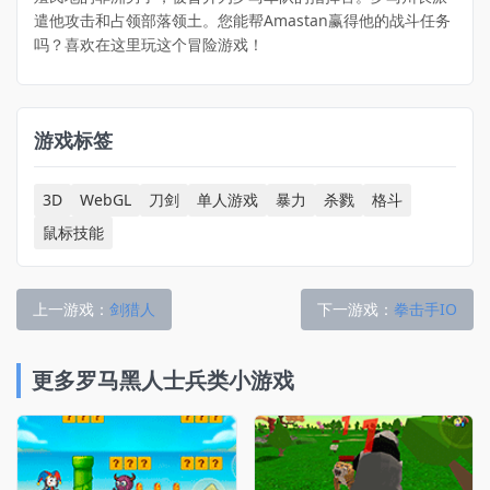
遣他攻击和占领部落领土。您能帮Amastan赢得他的战斗任务
吗？喜欢在这里玩这个冒险游戏！
游戏标签
3D
WebGL
刀剑
单人游戏
暴力
杀戮
格斗
鼠标技能
上一游戏：
剑猎人
下一游戏：
拳击手IO
更多罗马黑人士兵类小游戏