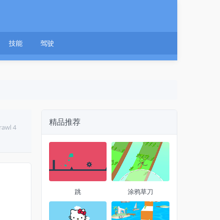
技能
驾驶
精品推荐
awl 4
跳
涂鸦草刀