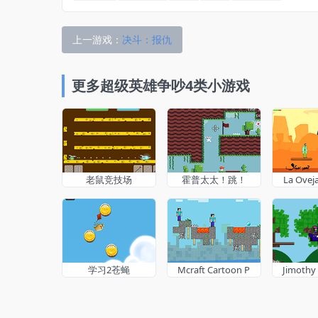
上一游戏：
决斗：报仇
更多超级英雄争吵4类小游戏
老鼠竞技场
霍普太太！跳！
La Ovej
学习2苍蝇
Mcraft Cartoon P
Jimothy