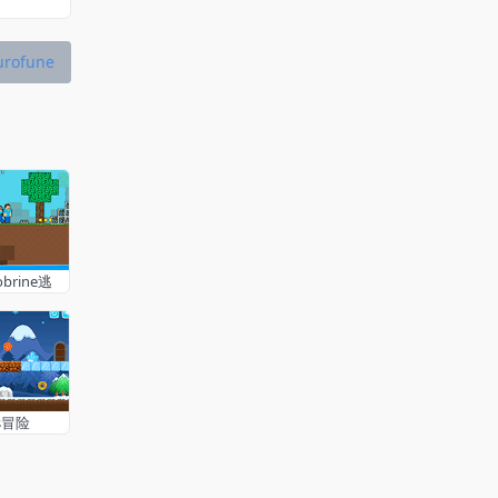
ofune
brine逃
ys冒险