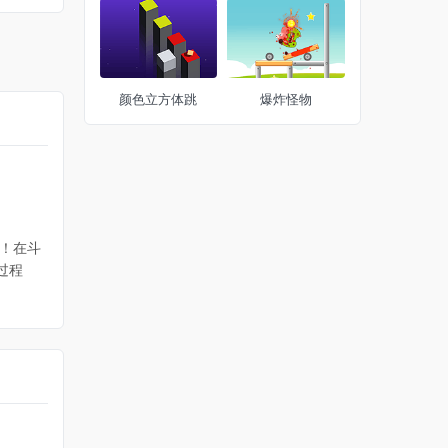
颜色立方体跳
爆炸怪物
！在斗
过程