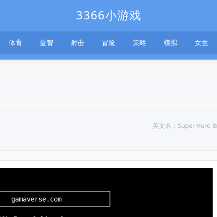
3366小游戏
体育
益智
射击
冒险
策略
模拟
女生
英文名：Super Hero Br