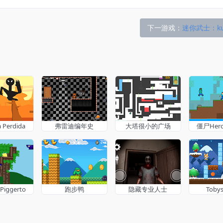
下一游戏：
迷你武士：kur
a Perdida
弗雷迪编年史
大塔很小的广场
僵尸Hero
 Piggerto
跑步鸭
隐藏专业人士
Tob