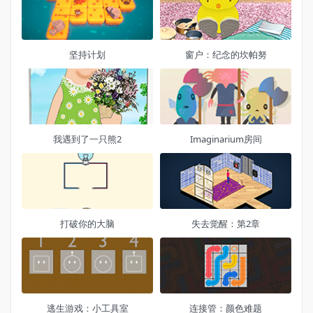
坚持计划
窗户：纪念的坎帕努
我遇到了一只熊2
Imaginarium房间
打破你的大脑
失去觉醒：第2章
逃生游戏：小工具室
连接管：颜色难题