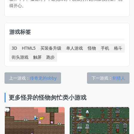
得开心。
游戏标签
3D
HTML5
买装备升级
单人游戏
怪物
手机
格斗
街头游戏
触屏
跑步
上一游戏：
传奇龙的obby
下一游戏：
剑猎人
更多怪异的怪物匆忙类小游戏