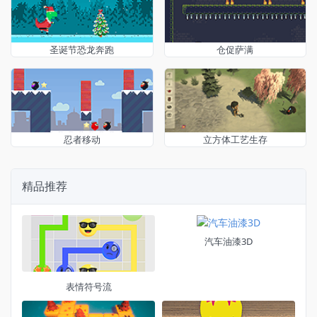
圣诞节恐龙奔跑
仓促萨满
忍者移动
立方体工艺生存
精品推荐
汽车油漆3D
表情符号流