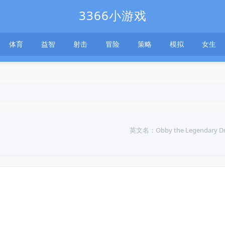
3366小游戏
体育
益智
射击
冒险
策略
模拟
女生
英文名：Obby the Legendary D