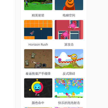
精英射箭
电梯空间
Horizo​​n Rush
派攻击
泰迪熊僵尸手榴弹
反式障碍
颜色命中
快乐的泡泡射击