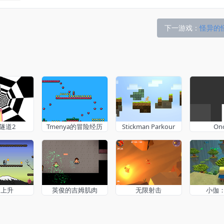
下一游戏：
怪异的
隧道2
Tmenya的冒险经历
Stickman Parkour
On
的上升
英俊的吉姆肌肉
无限射击
小伽