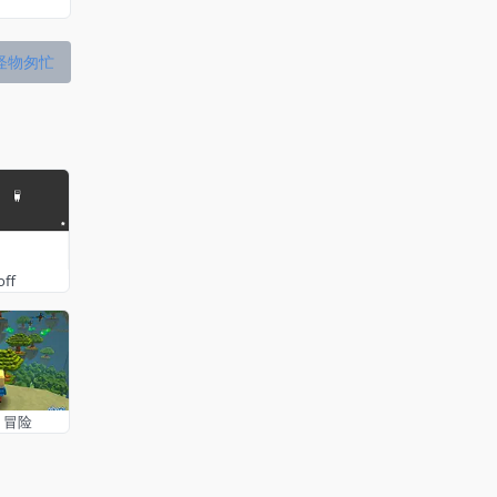
怪物匆忙
off
：冒险