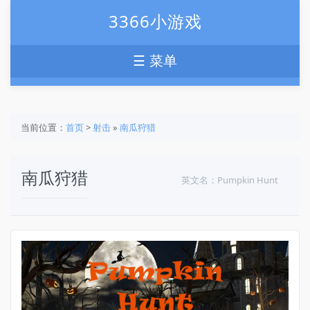
3366小游戏
☰ 菜单
当前位置：
首页
>
射击
»
南瓜狩猎
南瓜狩猎
英文名：Pumpkin Hunt