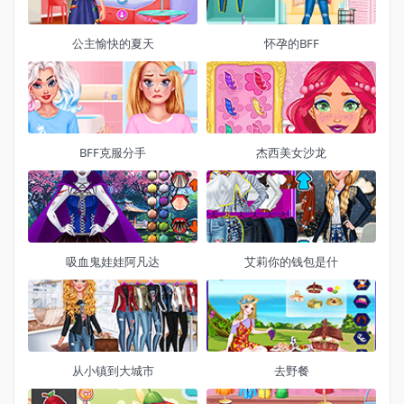
公主愉快的夏天
怀孕的BFF
BFF克服分手
杰西美女沙龙
吸血鬼娃娃阿凡达
艾莉你的钱包是什
从小镇到大城市
去野餐