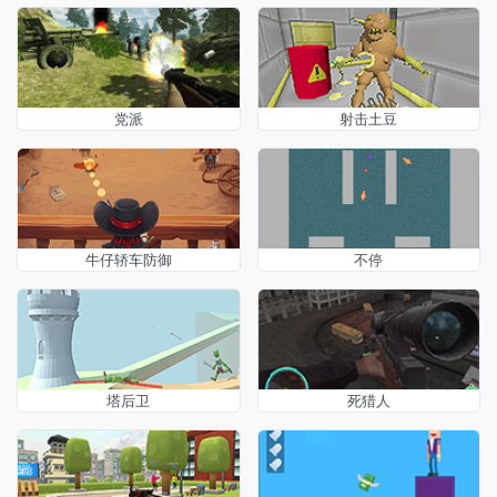
党派
射击土豆
牛仔轿车防御
不停
塔后卫
死猎人