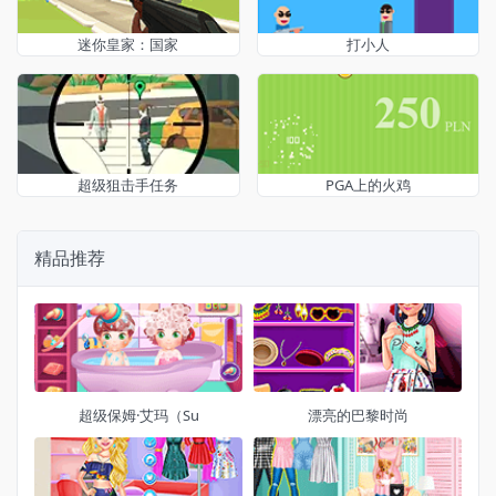
迷你皇家：国家
打小人
超级狙击手任务
PGA上的火鸡
精品推荐
超级保姆·艾玛（Su
漂亮的巴黎时尚