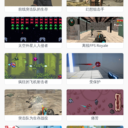
前线突击队的生存
幻想狙击手
太空外星人入侵者
离线FPS Royale
疯狂的飞机射击者
受保护
突击队为生存战役
痛苦