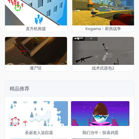
直升机救援
Kogama：厨房战争
僵尸区
战术武器包2
精品推荐
圣诞老人追踪器
我们当中：惊喜鸡蛋