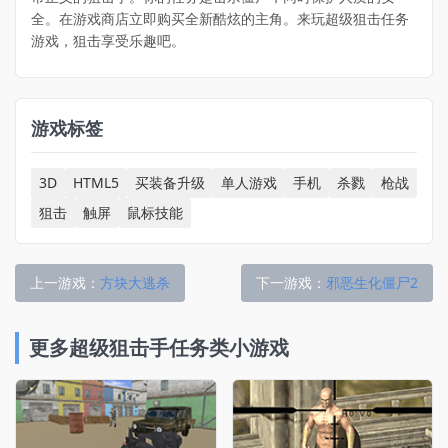
全。在游戏商店立即购买全新酷炫的主角。来玩超级狙击任务
游戏，狙击享受乐趣吧。
游戏标签
3D
HTML5
买装备升级
单人游戏
手机
杀戮
枪战
狙击
触屏
鼠标技能
上一游戏：
方块大逃杀
下一游戏：
邪恶生化僵尸2
更多超级狙击手任务类小游戏