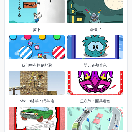
萝卜
踢僵尸
我们中有摔倒的聚
婴儿企鹅着色
Shaun绵羊：绵羊堆
狂欢节：面具着色