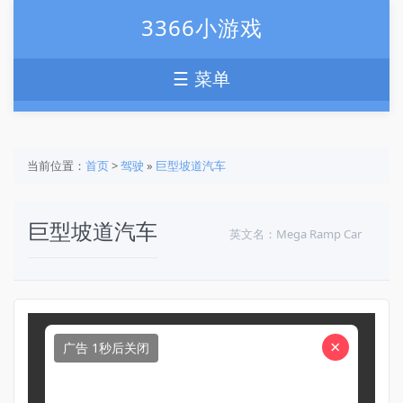
3366小游戏
☰ 菜单
当前位置：
首页
>
驾驶
»
巨型坡道汽车
巨型坡道汽车
英文名：Mega Ramp Car
×
广告 1秒后关闭