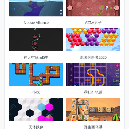
Nessie Alliance
V.I.T.A男子
在天空html5中
泡沫射击者2020
小吃
霓虹灯轨道
天体跌倒
野生西马洪