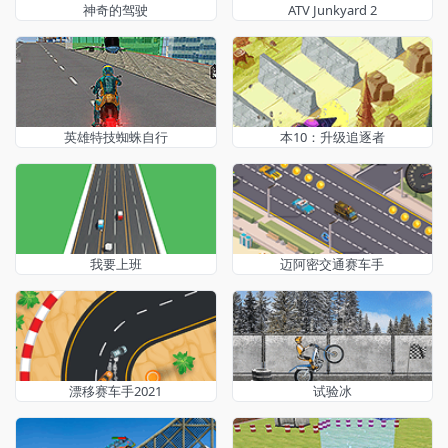
神奇的驾驶
ATV Junkyard 2
英雄特技蜘蛛自行
本10：升级追逐者
我要上班
迈阿密交通赛车手
漂移赛车手2021
试验冰