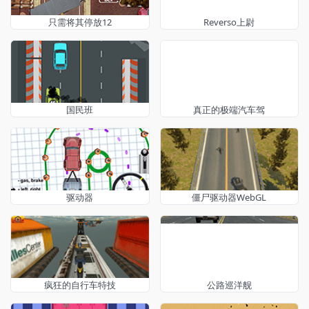
只需将其停放12
Reverso上尉
国民班
真正的极端汽车驾
驱动器
僵尸驱动器WebGL
疯狂的自行车特技
公路巡洋舰