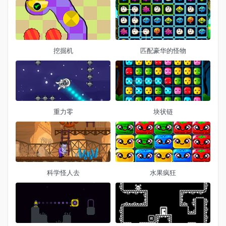
挖掘机
匹配豪华的怪物
重力零
块状链
科学怪人去
水果疯狂