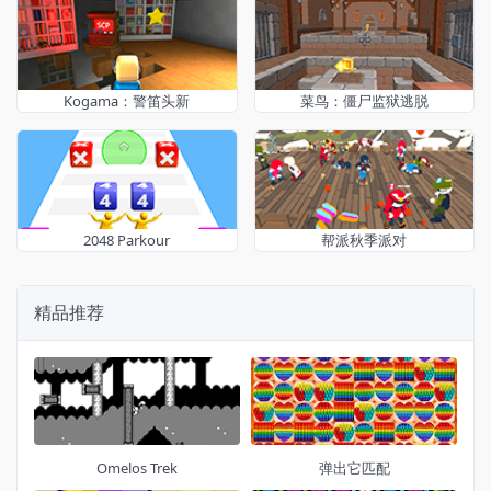
Kogama：警笛头新
菜鸟：僵尸监狱逃脱
2048 Parkour
帮派秋季派对
精品推荐
Omelos Trek
弹出它匹配