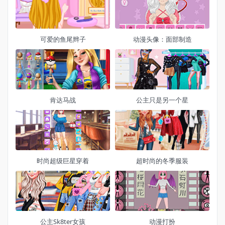
可爱的鱼尾辫子
动漫头像：面部制造
肯达马战
公主只是另一个星
时尚超级巨星穿着
超时尚的冬季服装
公主Sk8ter女孩
动漫打扮