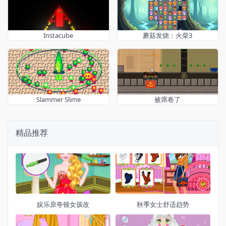
Instacube
蘑菇发烧：火柴3
Slammer Slime
被席卷了
精品推荐
娱乐原夸顿女孩改
秋季女士舒适趋势