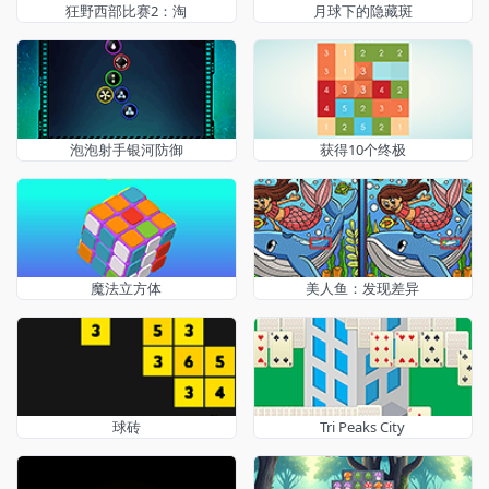
狂野西部比赛2：淘
月球下的隐藏斑
泡泡射手银河防御
获得10个终极
魔法立方体
美人鱼：发现差异
球砖
Tri Peaks City