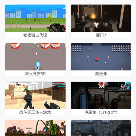
秘密狙击代理
部门7
加入冲突3D
花炮弹
战斗罢工多人游戏
克雷格（Craig of t