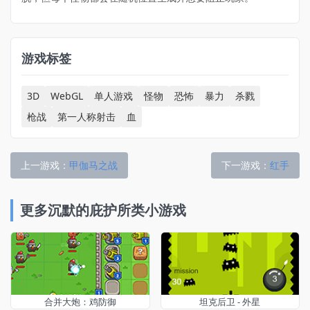
游戏标签
3D
WebGL
单人游戏
怪物
恐怖
暴力
杀戮
枪战
第一人称射击
血
上一游戏：
甲伽马之战
下一游戏：
红手
更多沉默的庇护所类小游戏
合并大炮：鸡防御
坦克后卫 - 外星