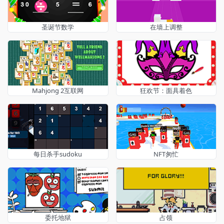
圣诞节数学
在墙上调整
Mahjong 2互联网
狂欢节：面具着色
每日杀手sudoku
NFT匆忙
委托地狱
占领