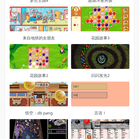
多云王国4
超级洋葱男孩
来自地狱的女朋友
花园故事3
花园故事2
闪闪发光2
悟空：db pang
言语！