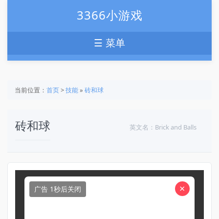
3366小游戏
☰ 菜单
当前位置：
首页
>
技能
»
砖和球
砖和球
英文名：Brick and Balls
×
广告 1秒后关闭