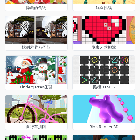
隐藏的食物
鱿鱼挑战
找到差异万圣节
像素艺术挑战
Findergarten圣诞
路径HTML5
自行车拼图
Blob Runner 3D