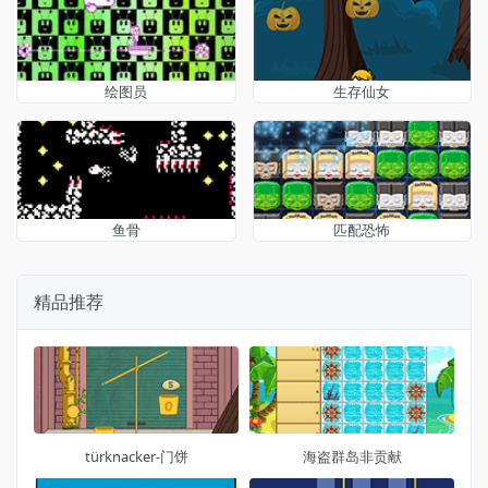
绘图员
生存仙女
鱼骨
匹配恐怖
精品推荐
türknacker-门饼
海盗群岛非贡献