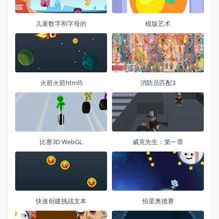
儿童数字和字母的
模版艺术
火箭火箭html5
消防员匹配3
比赛3D WebGL
威克先生：第一章
快速创建挑战文本
恒星奥德赛