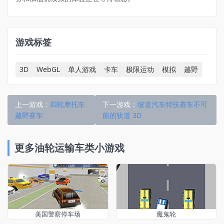
游戏标签
3D
WebGL
单人游戏
卡车
极限运动
模拟
越野
上一游戏：
四轮摩托车
下一游戏：
坡道汽车特技赛车不可
越野赛车
能的轨道 3D
更多油轮运输车类小游戏
美国警察停车场
魔鬼轮