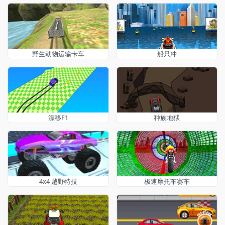
野生动物运输卡车
船只冲
漂移F1
种族地狱
4x4 越野特技
极速摩托车赛车