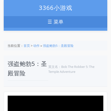
3366小游戏
☰ 菜单
当前位置：
首页
>
动作
»
强盗鲍勃5：圣殿冒险
强盗鲍勃5：圣
英文名：Bob The Robber 5: The
殿冒险
Temple Adventure