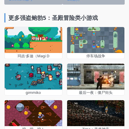
更多强盗鲍勃5：圣殿冒险类小游戏
玛吉·多迪（Magi D
停车场战争
gimmiko
最后一夜：僵尸街头