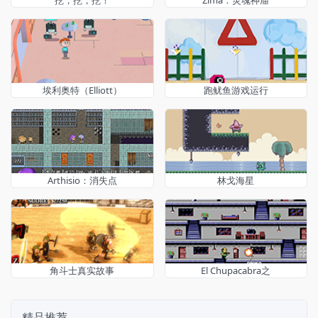
挖，挖，挖！
Zima：灵魂神庙
埃利奥特（Elliott）
跑鱿鱼游戏运行
Arthisio：消失点
林戈海星
角斗士真实故事
El Chupacabra之
精品推荐