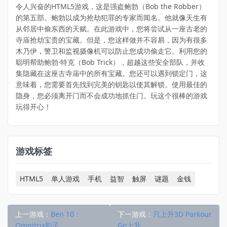
令人兴奋的HTML5游戏，这是强盗鲍勃（Bob the Robber）
的第五部。鲍勃以成为抢劫犯罪的专家而闻名。他就像天生有
从邻居中偷东西的天赋。在此游戏中，您将尝试从一座古老的
寺庙抢劫宝贵的宝藏。但是，您这样做并不容易，因为有很多
木乃伊，警卫和监视摄像机可以防止您成功偷走它。利用您的
聪明帮助鲍勃·特克（Bob Trick），超越这些安全部队，并收
集隐藏在这座古寺庙中的所有宝藏。您还可以遇到锁定门，这
意味着，您需要首先找到完美的钥匙以使其解锁。使用最佳的
隐身，您必须离开门而不会成功地抓住门。玩这个很棒的游戏
玩得开心！
游戏标签
HTML5
单人游戏
手机
益智
触屏
谜题
金钱
上一游戏：
Ben 10：
下一游戏：
只上升3D Parkour
Omnitrix影子
Go上升