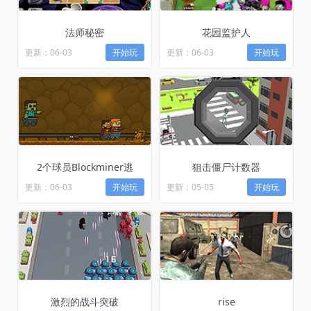
法师秘密
花园监护人
更新：06-03
开始玩
更新：06-03
开始玩
2个球员Blockminer逃
狙击僵尸计数器
更新：06-03
开始玩
更新：05-05
开始玩
激烈的战斗突破
rise